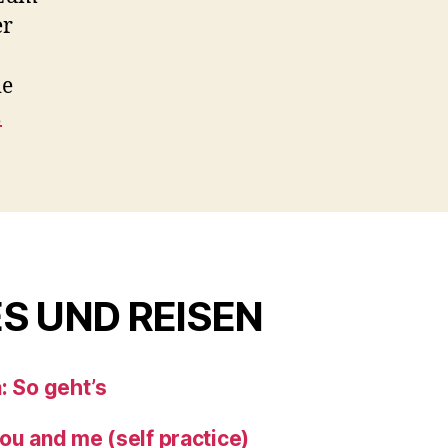
er
ie
…
S UND REISEN
: So geht’s
ou and me (self practice)