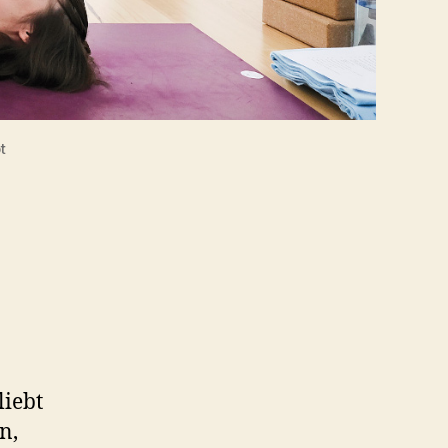
t
liebt
n,