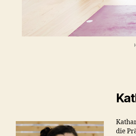
Kat
Kathar
die Pr