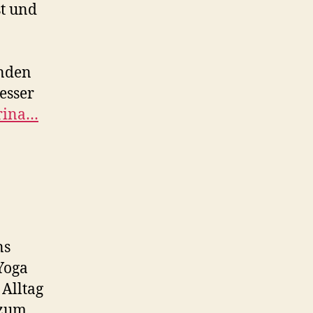
t und
enden
esser
rina…
ns
 Yoga
Alltag
 zum