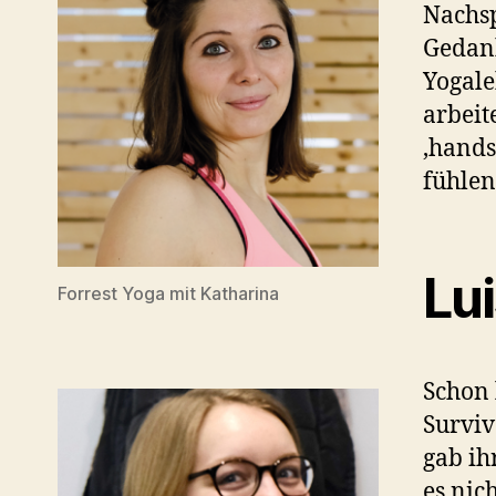
Nachsp
Gedan
Yogale
arbeit
‚hands
fühlen
Lu
Forrest Yoga mit Katharina
Schon 
Surviv
gab ih
es nic