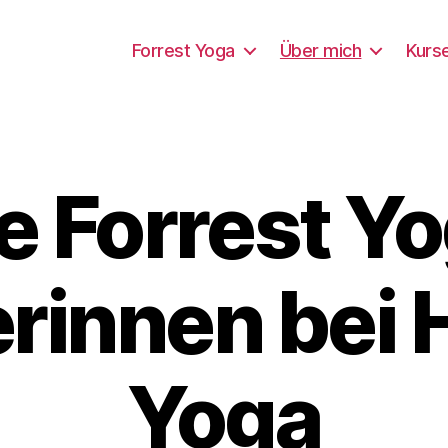
Forrest Yoga
Über mich
Kurs
e Forrest Y
rinnen bei
Yoga