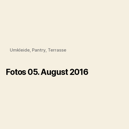
Aktuelles und Reisen
Online Forrest Yoga: So geht’s
Forrest Yoga with you and me (self practice)
Die Hansa Yoga Augenkissen haben
Schwestern bekommen
Hansa Yoga Augenkissen
KONTAKT
Hansa Yoga
Katharina Rodewald