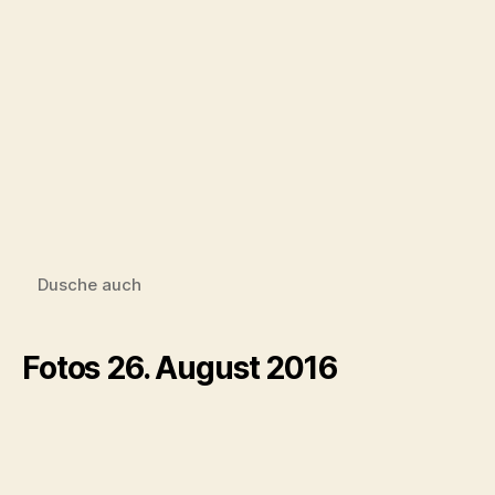
Fleißige Arbeiter
Decke zu, Fensterbank da
Wow: Warme Füße in der Umkleide
Wow: Warme Füße auch im Bad
Pantry kann geplant werden
Umkleide, Pantry, Terrasse