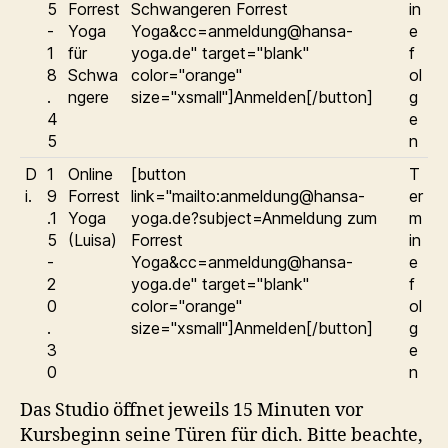
5
Forrest
Schwangeren Forrest
in
-
Yoga
Yoga&cc=anmeldung@hansa-
e
1
für
yoga.de" target="blank"
f
8
Schwa
color="orange"
ol
.
ngere
size="xsmall"]Anmelden[/button]
g
4
e
5
n
D
1
Online
[button
T
i.
9
Forrest
link="mailto:anmeldung@hansa-
er
.1
Yoga
yoga.de?subject=Anmeldung zum
m
5
(Luisa)
Forrest
in
-
Yoga&cc=anmeldung@hansa-
e
2
yoga.de" target="blank"
f
0
color="orange"
ol
.
size="xsmall"]Anmelden[/button]
g
3
e
0
n
Das Studio öffnet jeweils 15 Minuten vor
Kursbeginn seine Türen für dich. Bitte beachte,