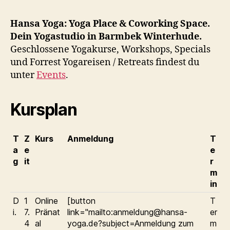
Hansa Yoga: Yoga Place & Coworking Space.
Dein Yogastudio in Barmbek Winterhude.
Geschlossene Yogakurse, Workshops, Specials
und Forrest Yogareisen / Retreats findest du
unter
Events
.
Kursplan
T
Z
Kurs
Anmeldung
T
a
e
e
g
it
r
m
in
D
1
Online
[button
T
i.
7.
Pränat
link="mailto:anmeldung@hansa-
er
4
al
yoga.de?subject=Anmeldung zum
m